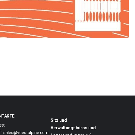
NTAKTE
Sitz und
es:
Verwaltungsbüros und
lfil.sales@voestalpine.com