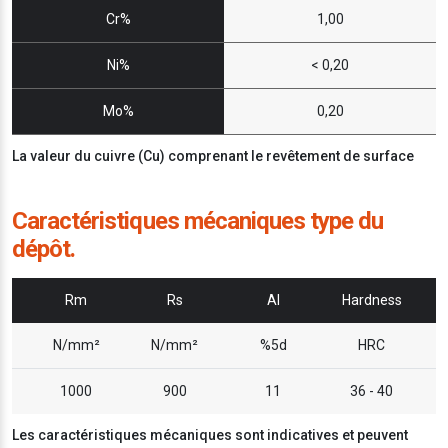
Cr%
1,00
Ni%
< 0,20
Mo%
0,20
La valeur du cuivre (Cu) comprenant le revêtement de surface
Caractéristiques mécaniques type du
dépôt.
Rm
Rs
Al
Hardness
N/mm²
N/mm²
%5d
HRC
1000
900
11
36 - 40
Les caractéristiques mécaniques sont indicatives et peuvent