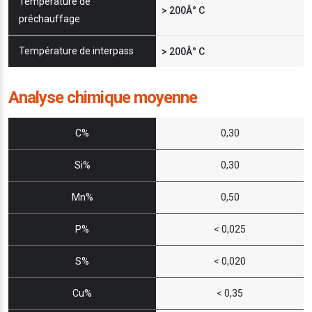
Température de
> 200Â° C
préchauffage
Température de interpass
> 200Â° C
Analyse chimique moyenne
C%
0,30
Si%
0,30
Mn%
0,50
P%
< 0,025
S%
< 0,020
Cu%
< 0,35