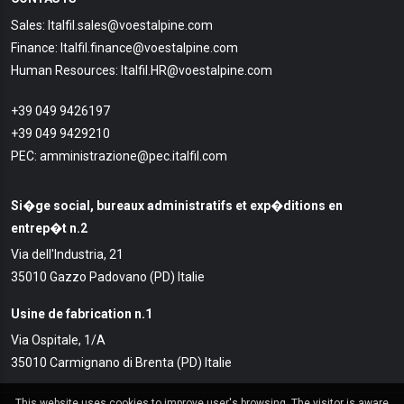
Sales: Italfil.sales@voestalpine.com
Finance: Italfil.finance@voestalpine.com
Human Resources: Italfil.HR@voestalpine.com
+39 049 9426197
+39 049 9429210
PEC: amministrazione@pec.italfil.com
Si�ge social, bureaux administratifs et exp�ditions en
entrep�t n.2
Via dell'Industria, 21
35010 Gazzo Padovano (PD) Italie
Usine de fabrication n.1
Via Ospitale, 1/A
35010 Carmignano di Brenta (PD) Italie
This website uses cookies to improve user's browsing. The visitor is aware