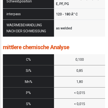
Schweißposition
E, PF, PG
interpass
120 - 180 Â° C
WAERMEBEHANDLUNG
as welded
NACH DER SCHWEISSUNG
mittlere chemische Analyse
C%
0,100
Si%
0,85
Mn%
1,80
P%
< 0,015
S%
< 0,015