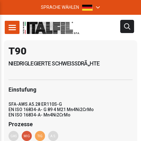
SPRACHE WÄHLEN
T90
NIEDRIGLEGIERTE SCHWEISSDRÃ„HTE
Einstufung
SFA-AWS A5.28 ER110S-G
EN ISO 16834-A- G 89 4 M21 Mn4Ni2CrMo
EN ISO 16834-A- Mn4Ni2CrMo
Prozesse
GAS
MIG
TIG
A.S.