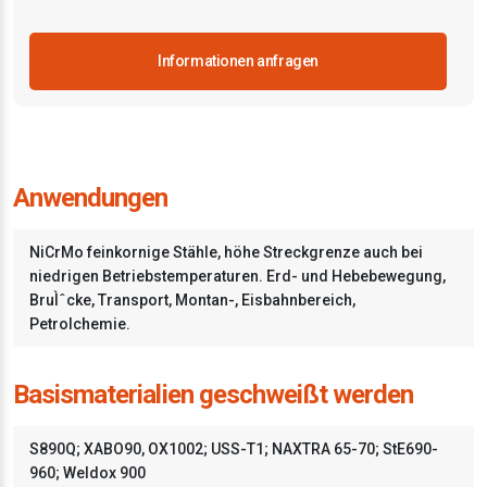
Informationen anfragen
Anwendungen
NiCrMo feinkornige Stähle, höhe Streckgrenze auch bei
niedrigen Betriebstemperaturen. Erd- und Hebebewegung,
BruÌˆcke, Transport, Montan-, Eisbahnbereich,
Petrolchemie.
Basismaterialien geschweißt werden
S890Q; XABO90, OX1002; USS-T1; NAXTRA 65-70; StE690-
960; Weldox 900