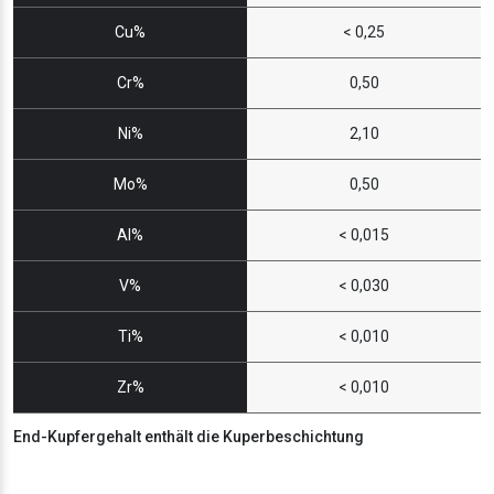
Cu%
< 0,25
Cr%
0,50
Ni%
2,10
Mo%
0,50
Al%
< 0,015
V%
< 0,030
Ti%
< 0,010
Zr%
< 0,010
End-Kupfergehalt enthält die Kuperbeschichtung