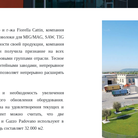
и г-жа Fiorella Cattin, компания
проволоки для MIG/MAG, SAW, TIG
ности своей продукции, компания
и получила признание на всех
ровыми группами отрасли. Тесное
итейными заводами, непрерывное
 позволяет непрерывно расширять
 и необходимость увеличения
ого обновления оборудования.
на на удовлетворения текущих и
ент можно считать, что две
 и Gazzo Padovano используют в
 составляет 32.000 м2.