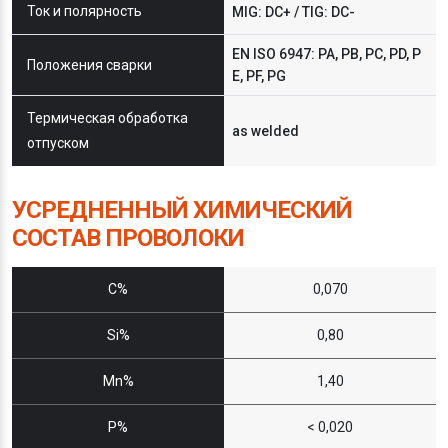
Ток и полярность
MIG: DC+ / TIG: DC-
EN ISO 6947: PA, PB, PC, PD, P
Положения сварки
E, PF, PG
Термическая обработка
as welded
отпуском
УСРЕДНЕННЫЙ ХИМИЧЕСКИЙ
СОСТАВ ПРОВОЛОКИ
C%
0,070
Si%
0,80
Mn%
1,40
P%
< 0,020