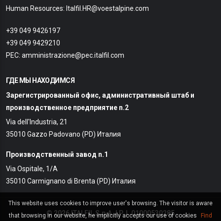
Human Resources: Italfil.HR@voestalpine.com
+39 049 9426197
+39 049 9429210
PEC: amministrazione@pec.italfil.com
ГДЕ МЫ НАХОДИМСЯ
Зарегистрированный офис, административный штаб и
производственное предприятие n.2
Via dell'Industria, 21
35010 Gazzo Padovano (PD) Италия
Производственный завод n.1
Via Ospitale, 1/A
35010 Carmignano di Brenta (PD) Италия
This website uses cookies to improve user's browsing. The visitor is aware
© 2026 ITALFIL S.p.A. | P. I. 01000530285
that browsing in our website, he implicitly accepts our use of cookies
Find