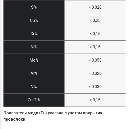
S%
< 0,020
Cu%
< 0,25
Cr%
< 0,15
Ni%
< 0,15
Mo%
< 0,050
Al%
< 0,020
V%
< 0,030
Zr+Ti%
< 0,15
Показатели меди (Cu) указано с учетом покрытия
проволоки.