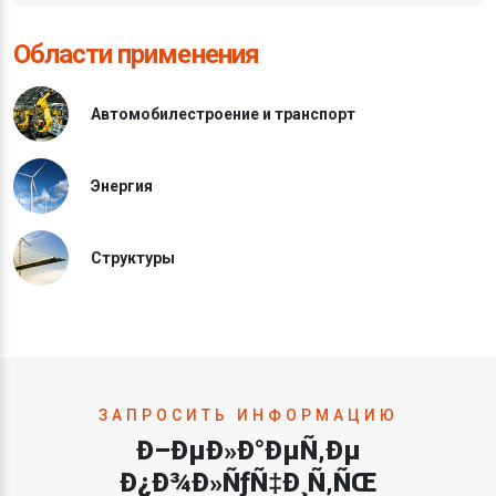
Области применения
Автомобилестроение и транспорт
Энергия
Структуры
ЗАПРОСИТЬ ИНФОРМАЦИЮ
Ð–ÐµÐ»Ð°ÐµÑ‚Ðµ
Ð¿Ð¾Ð»ÑƒÑ‡Ð¸Ñ‚ÑŒ