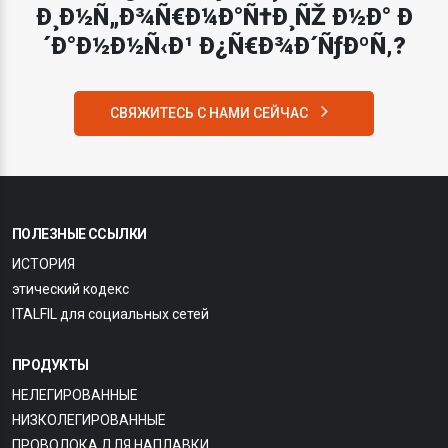
Ð¸Ð½Ñ„Ð¾Ñ€Ð¼Ð°Ñ†Ð¸ÑŽ Ð½Ð° Ð
´Ð°Ð½Ð½Ñ‹Ð¹ Ð¿Ñ€Ð¾Ð´ÑƒÐºÑ‚?
СВЯЖИТЕСЬ С НАМИ СЕЙЧАС
ПОЛЕЗНЫЕ ССЫЛКИ
ИСТОРИЯ
этический кодекс
ITALFIL для социальных сетей
ПРОДУКТЫ
НЕЛЕГИРОВАННЫЕ
НИЗКОЛЕГИРОВАННЫЕ
ПРОВОЛОКА ДЛЯ НАПЛАВКИ