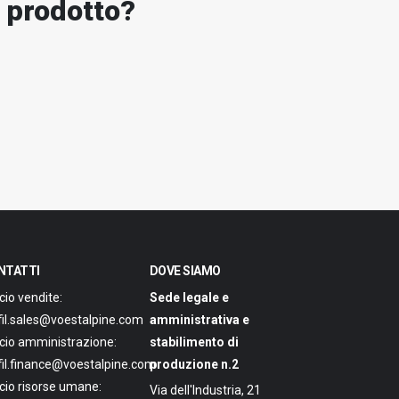
o prodotto?
NTATTI
DOVE SIAMO
icio vendite:
Sede legale e
lfil.sales@voestalpine.com
amministrativa e
icio amministrazione:
stabilimento di
lfil.finance@voestalpine.com
produzione n.2
icio risorse umane:
Via dell'Industria, 21