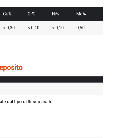
Cu%
Cr%
Ni%
Mo%
< 0,30
< 0,10
< 0,10
0,50
e
deposito
e dal tipo di flusso usato