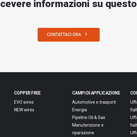
icevere informazioni su quest
CONTATTACI ORA
COPPER FREE
CAMPI DI APPLICAZIONE
CO
EVO wires
Automotive e trasporti
Uff
NEW wires
Energia
Ita
Pipeline Oil & Gas
Uff
Manutenzione e
Ita
riparazione
Uff