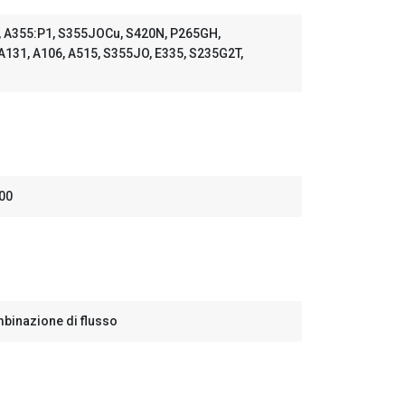
 A355:P1, S355JOCu, S420N, P265GH,
A131, A106, A515, S355JO, E335, S235G2T,
,00
binazione di flusso