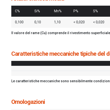
C%
Si%
Mn%
P%
S%
0,100
0,10
1,10
< 0,020
< 0,020
Il valore del rame (Cu) comprende il rivestimento superficial
Caratteristiche meccaniche tipiche del 
Le caratteristiche meccaniche sono sensibilmente condizionat
Omologazioni