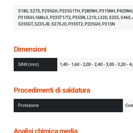
S185; S275; P295GH, P235G1TH, P285NH, P315NH, P420NH,
P310GH,16Mo3, P235T1/T2, P355N, L210, L320, S255, S460, 
S355GT, S235JR, S275JO, P355T2, P235GH, P315N
Dimensioni
SAW (mm)
1,40 - 1,60 - 2,00 - 2,40 - 3,00 - 3,20 - 4
Procedimenti di saldatura
Protezione
Com
Analisi chimica media