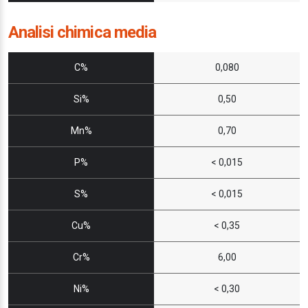
Analisi chimica media
C%
0,080
Si%
0,50
Mn%
0,70
P%
< 0,015
S%
< 0,015
Cu%
< 0,35
Cr%
6,00
Ni%
< 0,30